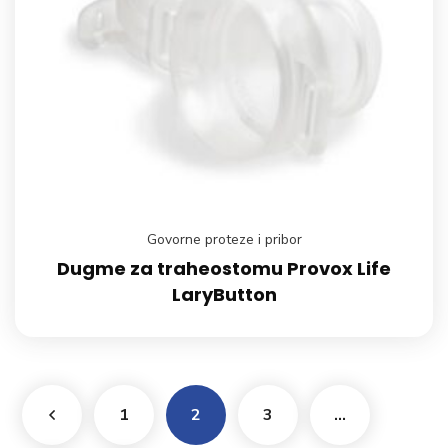
Govorne proteze i pribor
Dugme za traheostomu Provox Life
LaryButton
1
2
3
…