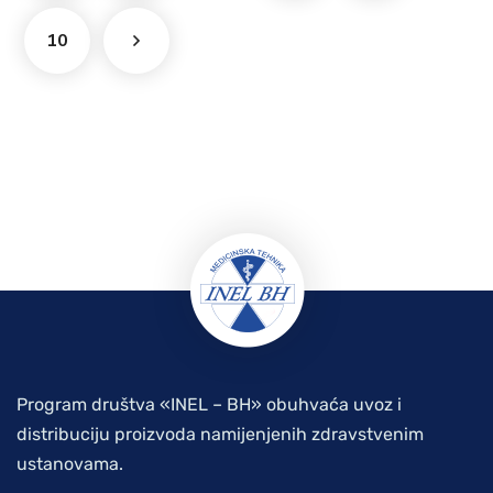
10
Program društva «INEL – BH» obuhvaća uvoz i
distribuciju proizvoda namijenjenih zdravstvenim
ustanovama.