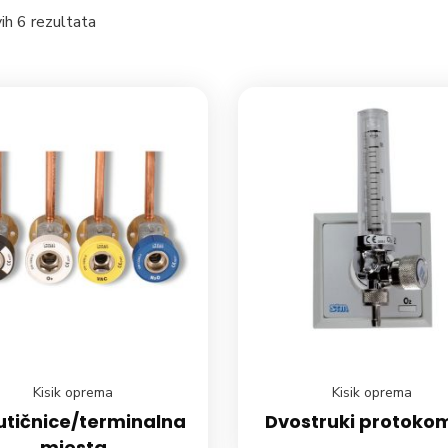
vih 6 rezultata
Kisik oprema
Kisik oprema
utičnice/terminalna
Dvostruki protoko
mjesta