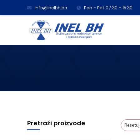
info@inelbh.ba
Pon - Pet 07:30 - 15:30
Pretraži proizvode
Resetuj