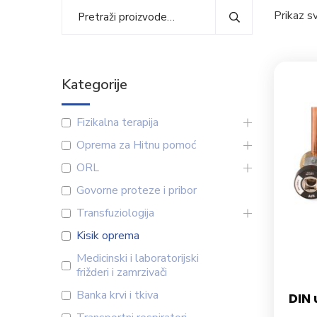
Prikaz s
Kategorije
Fizikalna terapija
Oprema za Hitnu pomoć
ORL
Govorne proteze i pribor
Transfuziologija
Kisik oprema
Medicinski i laboratorijski
frižderi i zamrzivači
Banka krvi i tkiva
DIN 