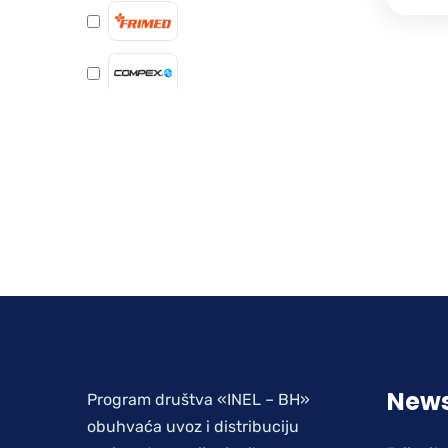
News
Program društva «INEL – BH»
obuhvaća uvoz i distribuciju