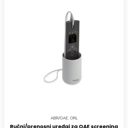
ABR/OAE
,
ORL
Ručni/prenosni uređaj za OAE screening