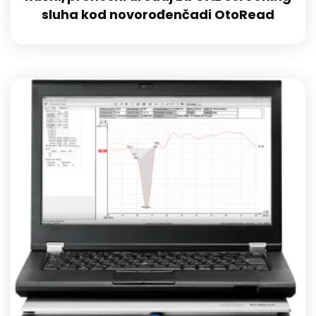
sluha kod novorođenčadi OtoRead