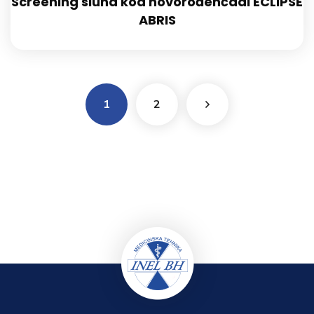
Screening sluha kod novorođenčadi ECLIPSE
ABRIS
1
2