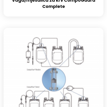
Vaga/mješalica za krv CompoGuard
Complete