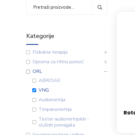
Kategorije
Fizikalna terapija
Oprema za Hitnu pomoć
ORL
ABR/OAE
VNG
Audiometrija
Timpanometrija
Rot
Tester audiometrijskih -
slušnih pomagala
Govorne proteze i pribor