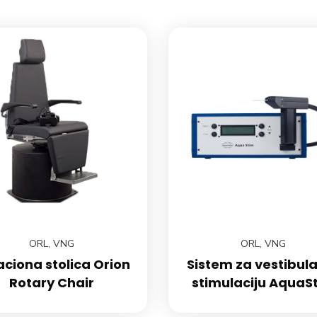
ORL
,
VNG
ORL
,
VNG
aciona stolica Orion
Sistem za vestibul
Rotary Chair
stimulaciju AquaS