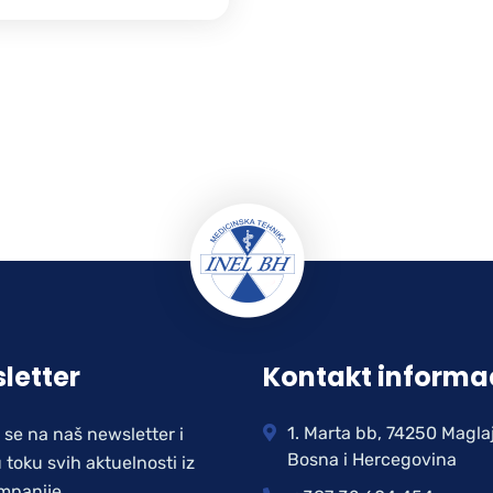
letter
Kontakt informa
1. Marta bb, 74250 Magla
e se na naš newsletter i
Bosna i Hercegovina
 toku svih aktuelnosti iz
mpanije.