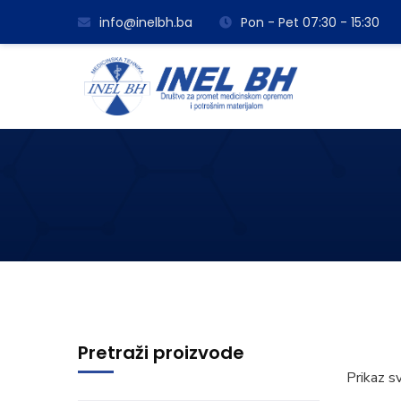
info@inelbh.ba
Pon - Pet 07:30 - 15:30
Pretraži proizvode
Prikaz s