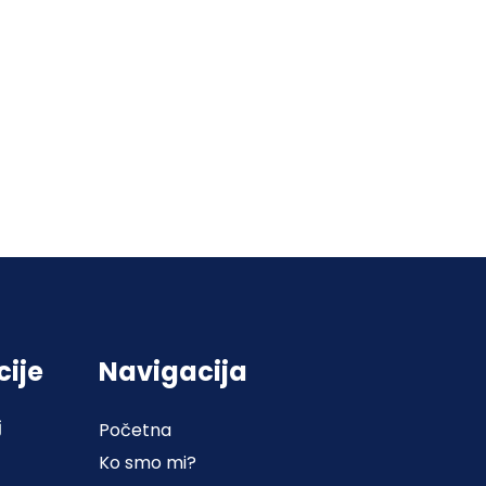
cije
Navigacija
j
Početna
Ko smo mi?