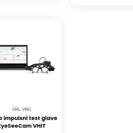
ORL
,
VNG
o impulsni test glave
EyeSeeCam VHIT