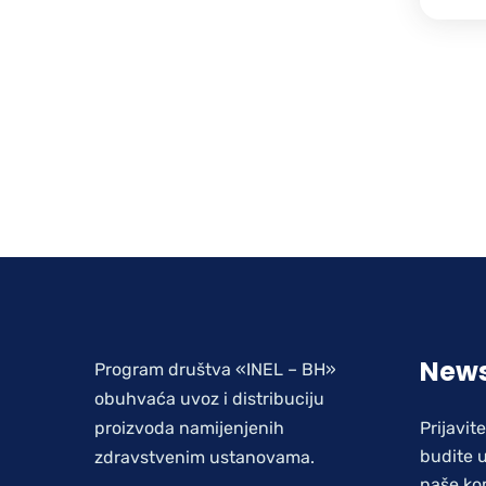
News
Program društva «INEL – BH»
obuhvaća uvoz i distribuciju
proizvoda namijenjenih
Prijavit
budite u
zdravstvenim ustanovama.
naše ko