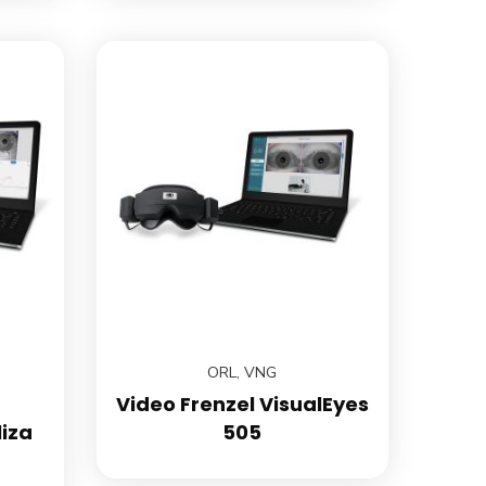
ORL
,
VNG
Video Frenzel VisualEyes
iza
505