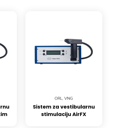
ORL
,
VNG
arnu
Sistem za vestibularnu
tim
stimulaciju AirFX