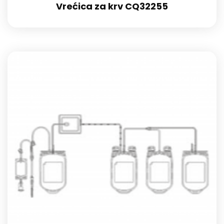
Vrećica za krv CQ32255