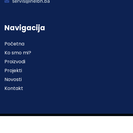
servis@inelbh.ba
Navigacija
Početna
Ko smo mi?
Proizvodi
Projekti
Novosti
Kontakt
2022© Sva prava zadržana | Web stranicu izradila
Marketing agencija EBTEH