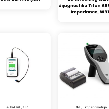
dijagnostiku Titan AB
Impedance, WB
ABR/OAE
,
ORL
ORL
,
Timpanometrija