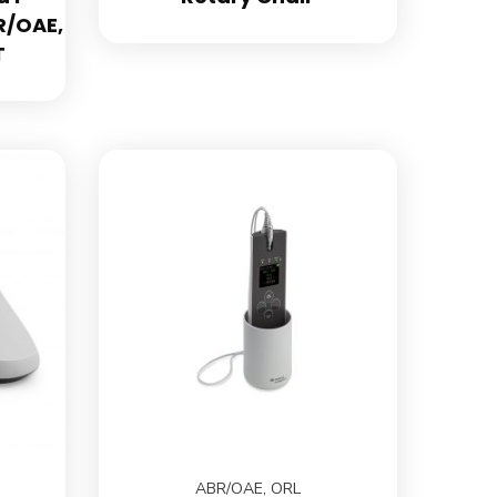
R/OAE,
T
ABR/OAE
,
ORL