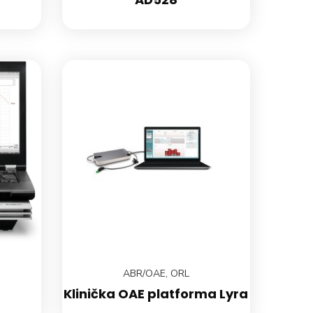
ABR/OAE
,
ORL
Klinička OAE platforma Lyra