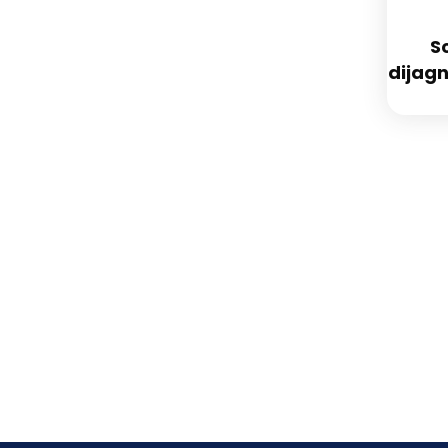
S
dijagn