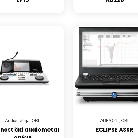
Audiometrija
,
ORL
ABR/OAE
,
ORL
gnostički audiometar
ECLIPSE ASSR
AD629