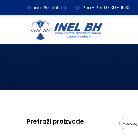
info@inelbh.ba
Pon - Pet 07:30 - 15:30
Pretraži proizvode
Resetuj