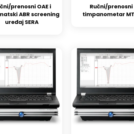
čni/prenosni OAE i
Ručni/prenosni
matski ABR screening
timpanometar MT
uređaj SERA