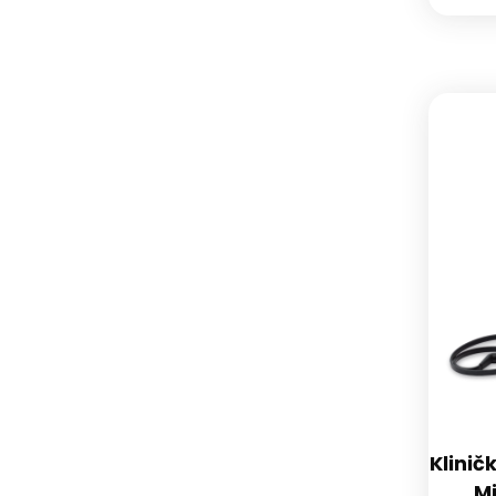
Klinič
Mi