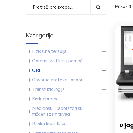
Prikaz 1
Kategorije
Fizikalna terapija
Oprema za Hitnu pomoć
ORL
Govorne proteze i pribor
Transfuziologija
Kisik oprema
Medicinski i laboratorijski
frižderi i zamrzivači
Banka krvi i tkiva
Dija