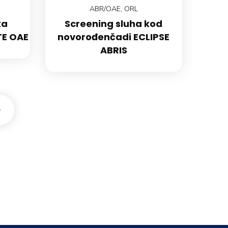
ABR/OAE
,
ORL
ka
Screening sluha kod
TE OAE
novorođenčadi ECLIPSE
ABRIS