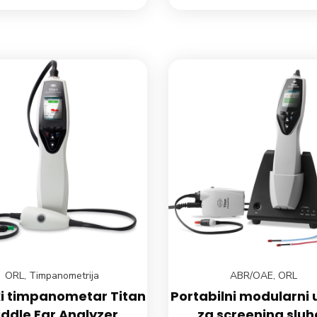
ORL
,
Timpanometrija
ABR/OAE
,
ORL
ki timpanometar Titan
Portabilni modularni 
ddle Ear Analyzer
za screening sluha