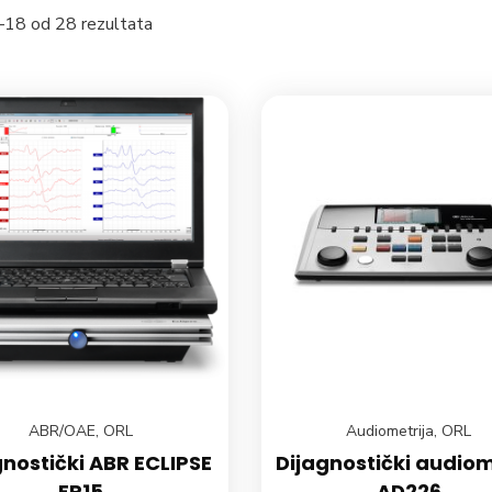
–18 od 28 rezultata
ABR/OAE
,
ORL
Audiometrija
,
ORL
gnostički ABR ECLIPSE
Dijagnostički audio
EP15
AD226