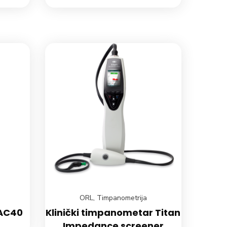
ORL
,
Timpanometrija
 AC40
Klinički timpanometar Titan
Impedance screener