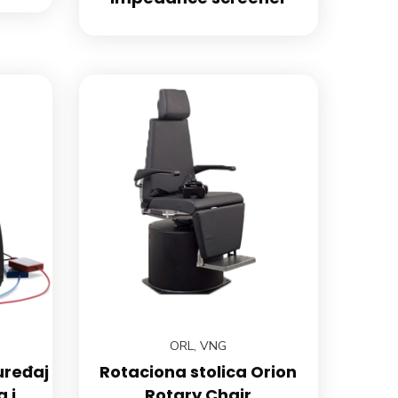
ORL
,
VNG
uređaj
Rotaciona stolica Orion
 i
Rotary Chair