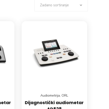
Zadano sortiranje
Audiometrija
,
ORL
metar
Dijagnostički audiometar
AD528