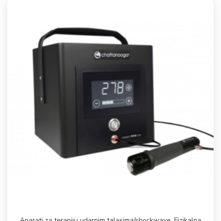
Aparati za terapiju udarnim talasima/shockwave
,
Fizikalna