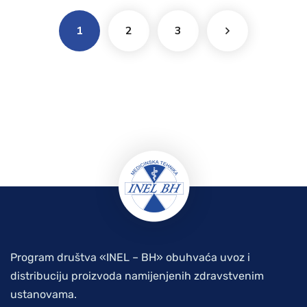
1
2
3
Program društva «INEL – BH» obuhvaća uvoz i
distribuciju proizvoda namijenjenih zdravstvenim
ustanovama.