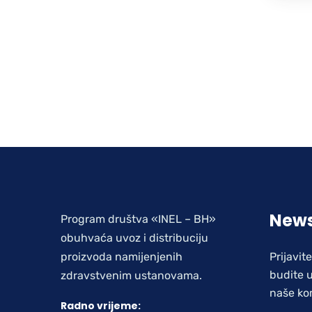
News
Program društva «INEL – BH»
obuhvaća uvoz i distribuciju
proizvoda namijenjenih
Prijavit
budite u
zdravstvenim ustanovama.
naše ko
Radno vrijeme: