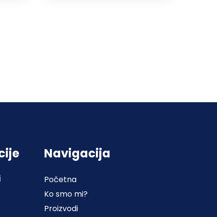
cije
Navigacija
j
Početna
Ko smo mi?
Proizvodi