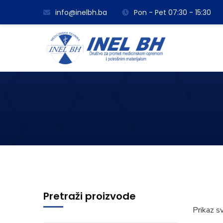
info@inelbh.ba
Pon - Pet 07:30 - 15:30
Pretraži proizvode
Prikaz s