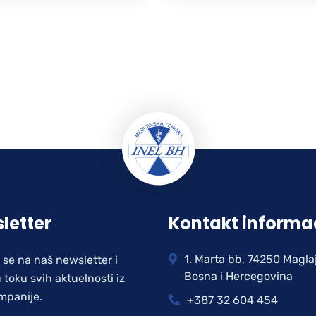
letter
Kontakt informa
1. Marta bb, 74250 Magla
e se na naš newsletter i
Bosna i Hercegovina
 toku svih aktuelnosti iz
mpanije.
+387 32 604 454