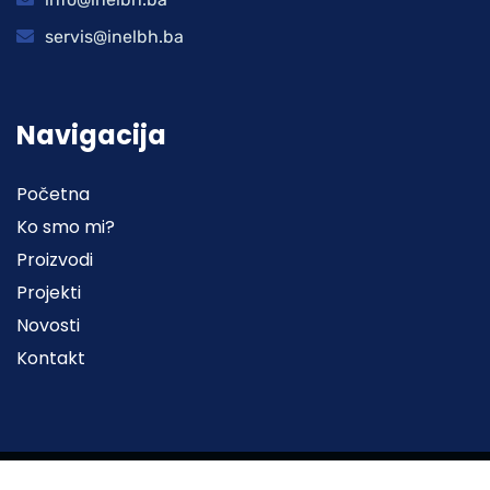
servis@inelbh.ba
Navigacija
Početna
Ko smo mi?
Proizvodi
Projekti
Novosti
Kontakt
2022© Sva prava zadržana | Web stranicu izradila