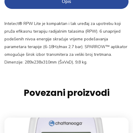
Opis
Intelect® RPW Lite je kompaktan i lak uređaj za upotrebu koji
pruža efikasnu terapiju radijalnim talasima (RPW). 6 unaprijed
podešenih nivoa energije skraćuje vrijeme podešavanja
parametara terapije (6-18Hz/max 2.7 bar). SPARROW™ aplikator
omogućuje širok izbor transmitera za veliki broj tretmana.
Dimenzije: 289x238x310mm (ŠxVxD), 9,8 kg.
Povezani proizvodi