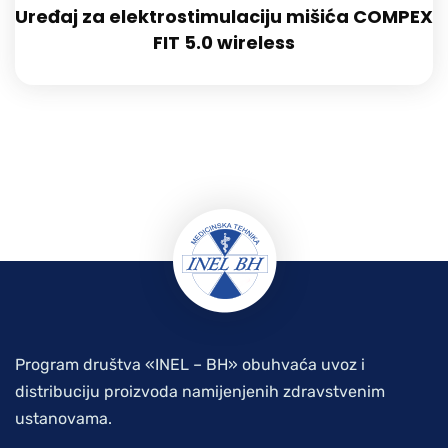
Uređaj za elektrostimulaciju mišića COMPEX
FIT 5.0 wireless
Program društva «INEL – BH» obuhvaća uvoz i
distribuciju proizvoda namijenjenih zdravstvenim
ustanovama.