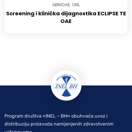
ABR/OAE
,
ORL
Screening i klinička dijagnostika ECLIPSE TE
OAE
Program društva «INEL – BH» obuhvaća uvoz i
distribuciju proizvoda namijenjenih zdravstvenim
ustanovama.