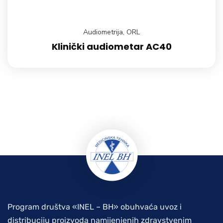
Audiometrija
,
ORL
Klinički audiometar AC40
Program društva «INEL – BH» obuhvaća uvoz i
distribuciju proizvoda namijenjenih zdravstvenim