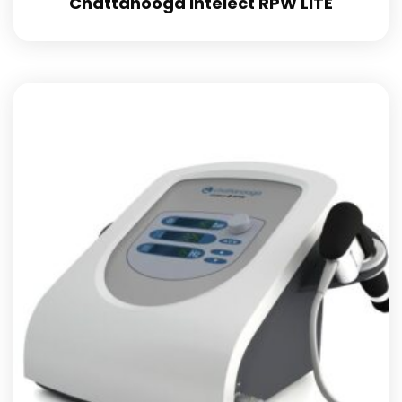
Chattanooga Intelect RPW LITE