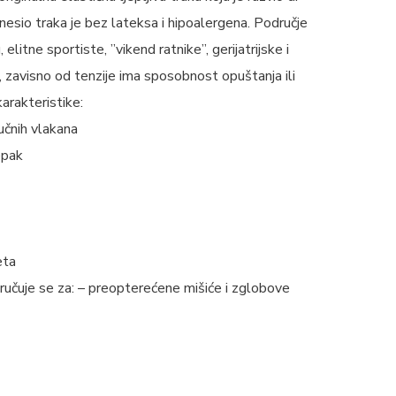
sio traka je bez lateksa i hipoalergena. Područje
 elitne sportiste, ”vikend ratnike”, gerijatrijske i
a, zavisno od tenzije ima sposobnost opuštanja ili
karakteristike:
čnih vlakana
epak
eta
učuje se za: – preopterećene mišiće i zglobove