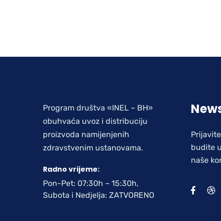
News
Program društva «INEL – BH»
obuhvaća uvoz i distribuciju
proizvoda namijenjenih
Prijavit
budite u
zdravstvenim ustanovama.
naše ko
Radno vrijeme:
Pon-Pet: 07:30h – 15:30h,
Subota i Nedjelja: ZATVORENO