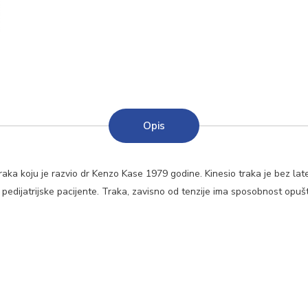
Opis
raka koju je razvio dr Kenzo Kase 1979 godine. Kinesio traka je bez lat
e i pedijatrijske pacijente. Traka, zavisno od tenzije ima sposobnost opušt