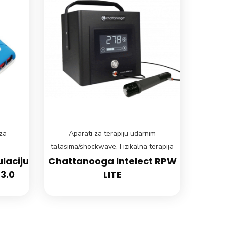
za
Aparati za terapiju udarnim
talasima/shockwave
,
Fizikalna terapija
laciju
Chattanooga Intelect RPW
3.0
LITE