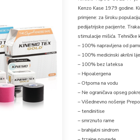
Kenzo Kase 1979 godine. Kine
primjene: za široku populaciju,
pedijatrijske pacijente. Trak
stimulacije mišića. Tehničke 
– 100% napravljena od pamu
– 100% medicinski akrilni lij
– 100% bez lateksa
– Hipoalergena
– Otporna na vodu
– Ne ograničava opseg pokr
– Višednevno nošenje Prepor
– tendinitise
– smrznuto rame
– brahijalni sindrom
– trzajne povrede