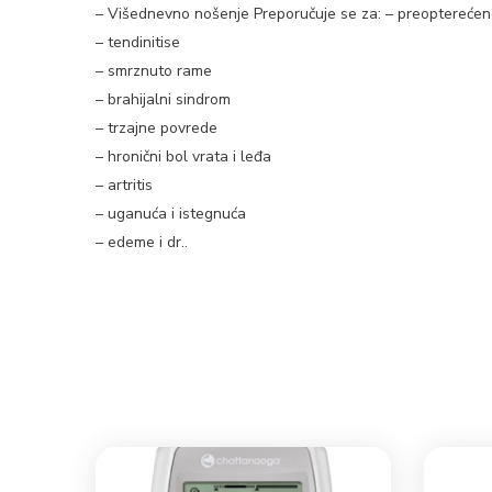
– Višednevno nošenje Preporučuje se za: – preopterećene
– tendinitise
– smrznuto rame
– brahijalni sindrom
– trzajne povrede
– hronični bol vrata i leđa
– artritis
– uganuća i istegnuća
– edeme i dr..