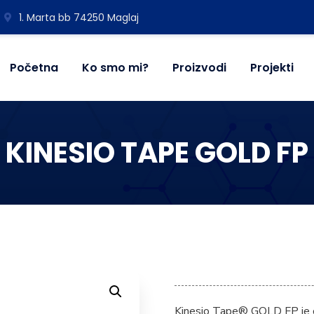
1. Marta bb 74250 Maglaj
Početna
Ko smo mi?
Proizvodi
Projekti
KINESIO TAPE GOLD FP
Kinesio Tape® GOLD FP je orig