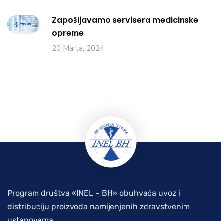
Zapošljavamo servisera medicinske
opreme
20 Marta, 2024
Program društva «INEL – BH» obuhvaća uvoz i
distribuciju proizvoda namijenjenih zdravstvenim
ustanovama.