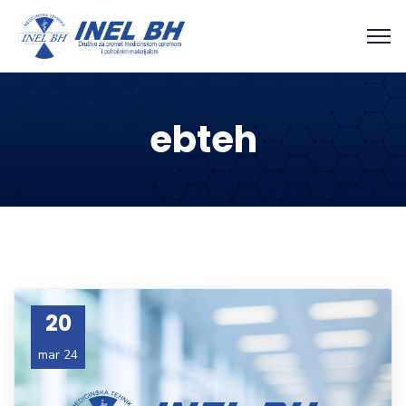
ebteh
20
mar 24