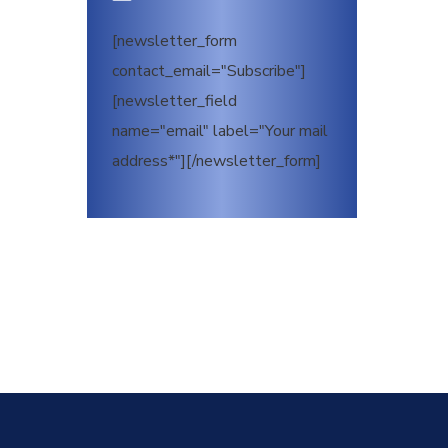
[newsletter_form
contact_email="Subscribe"]
[newsletter_field
name="email" label="Your mail
address*"][/newsletter_form]