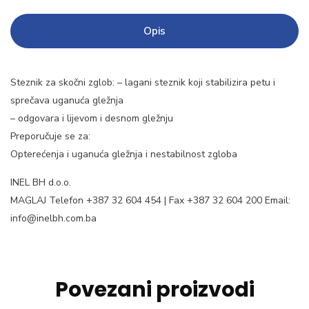
Opis
Steznik za skočni zglob: – lagani steznik koji stabilizira petu i
sprečava uganuća gležnja
– odgovara i lijevom i desnom gležnju
Preporučuje se za:
Opterećenja i uganuća gležnja i nestabilnost zgloba
INEL BH d.o.o.
MAGLAJ Telefon +387 32 604 454 | Fax +387 32 604 200 Email:
info@inelbh.com.ba
Povezani proizvodi