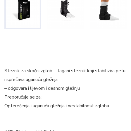
Steznik za skočni zglob: – lagani steznik koji stabilizira petu
i sprečava uganuća gležnja
– odgovara i lijevom i desnom gležnju
Preporučuje se za:
Opterećenja i uganuća gležnja i nestabilnost zgloba