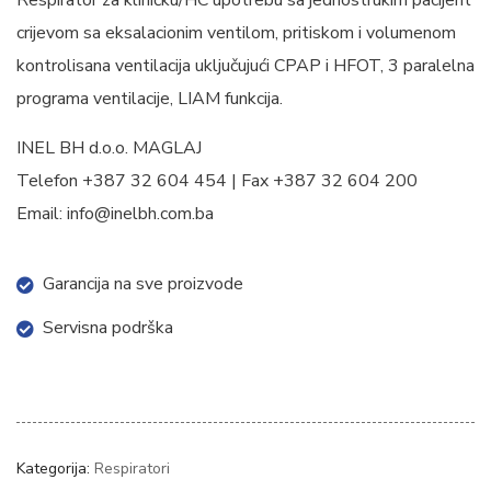
Respirator za kliničku/HC upotrebu sa jednostrukim pacijent
crijevom sa eksalacionim ventilom, pritiskom i volumenom
kontrolisana ventilacija uključujući CPAP i HFOT, 3 paralelna
programa ventilacije, LIAM funkcija.
INEL BH d.o.o. MAGLAJ
Telefon +387 32 604 454 | Fax +387 32 604 200
Email: info@inelbh.com.ba
Garancija na sve proizvode
Servisna podrška
Kategorija:
Respiratori