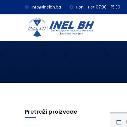
info@inelbh.ba
Pon - Pet 07:30 - 15:30
Pretraži proizvode