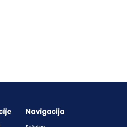
cije
Navigacija
j
Početna