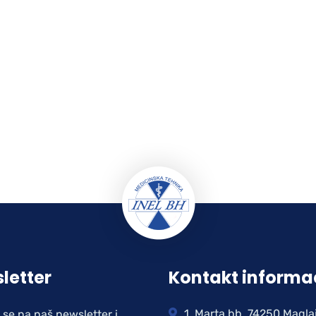
letter
Kontakt informa
1. Marta bb, 74250 Magla
e se na naš newsletter i