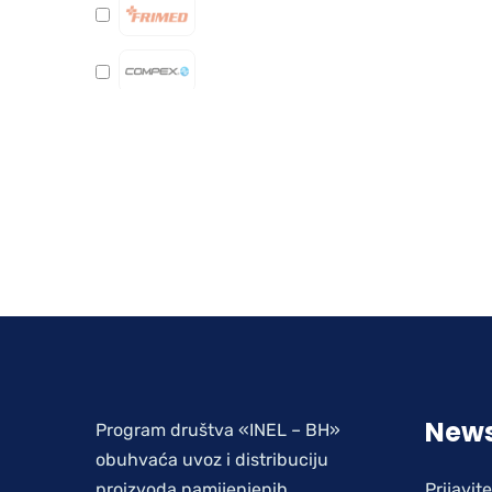
News
Program društva «INEL – BH»
obuhvaća uvoz i distribuciju
proizvoda namijenjenih
Prijavit