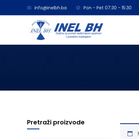
info@inelbh.ba
Pon - Pet 07:30 - 15:30
Pretraži proizvode