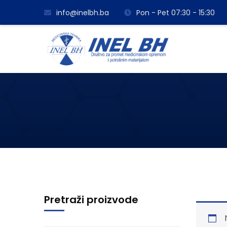
info@inelbh.ba
Pon - Pet 07:30 - 15:30
Pretraži proizvode