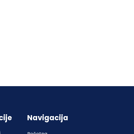
cije
Navigacija
j
Početna