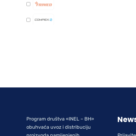
News
Program društva «INEL – BH»
obuhvaća uvoz i distribuciju
proizvoda namijenjenih
Prijavit