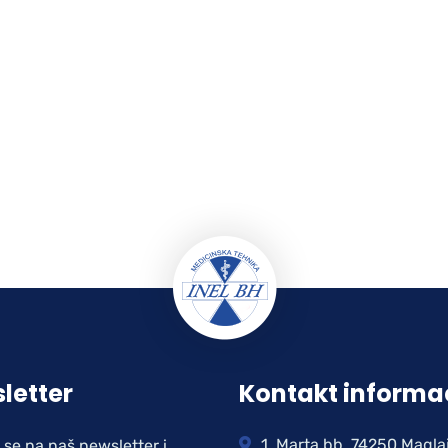
letter
Kontakt informa
1. Marta bb, 74250 Magla
e se na naš newsletter i