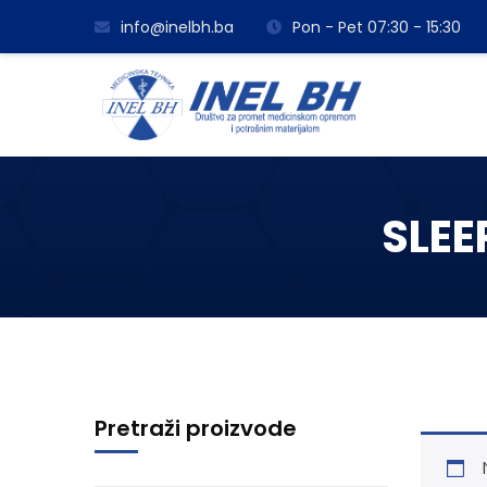
info@inelbh.ba
Pon - Pet 07:30 - 15:30
SLEE
Pretraži proizvode