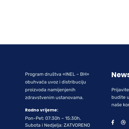
News
Program društva «INEL – BH»
obuhvaća uvoz i distribuciju
proizvoda namijenjenih
Prijavit
budite u
zdravstvenim ustanovama.
naše ko
Radno vrijeme:
Pon-Pet: 07:30h – 15:30h,
Subota i Nedjelja: ZATVORENO