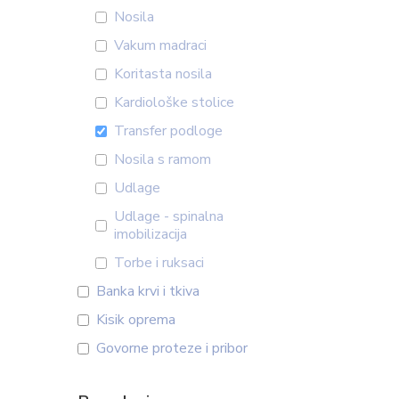
Nosila
Vakum madraci
Koritasta nosila
Kardiološke stolice
Transfer podloge
Nosila s ramom
Udlage
Udlage - spinalna
imobilizacija
Torbe i ruksaci
Banka krvi i tkiva
Kisik oprema
Govorne proteze i pribor