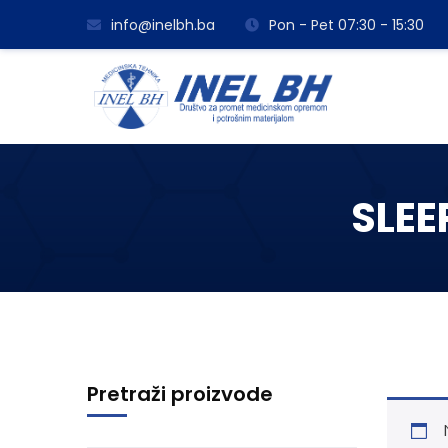
info@inelbh.ba
Pon - Pet 07:30 - 15:30
SLEE
Pretraži proizvode