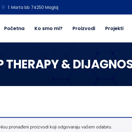
1. Marta bb 74250 Maglaj
Početna
Ko smo mi?
Proizvodi
Projekti
P THERAPY & DIJAGNO
Nisu pronađeni proizvodi koji odgovaraju vašem odabiru.