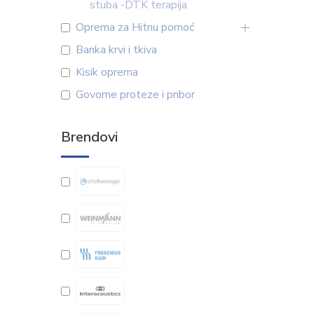
stuba -DTK terapija
Oprema za Hitnu pomoć
Banka krvi i tkiva
Kisik oprema
Govorne proteze i pribor
Brendovi