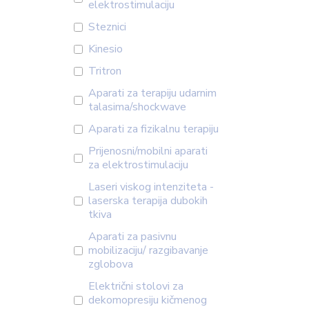
elektrostimulaciju
Steznici
Kinesio
Tritron
Aparati za terapiju udarnim
talasima/shockwave
Aparati za fizikalnu terapiju
Prijenosni/mobilni aparati
za elektrostimulaciju
Laseri viskog intenziteta -
laserska terapija dubokih
tkiva
Aparati za pasivnu
mobilizaciju/ razgibavanje
zglobova
Električni stolovi za
dekomopresiju kičmenog