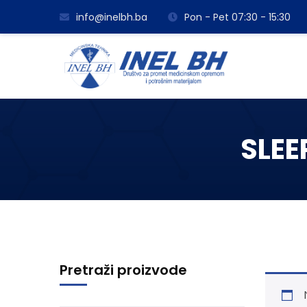
info@inelbh.ba
Pon - Pet 07:30 - 15:30
SLEE
Pretraži proizvode