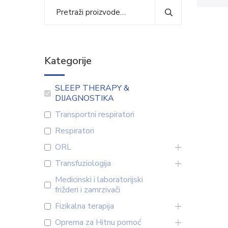
Kategorije
SLEEP THERAPY &
DIJAGNOSTIKA
Transportni respiratori
Respiratori
ORL
Transfuziologija
Medicinski i laboratorijski
frižderi i zamrzivači
Fizikalna terapija
Oprema za Hitnu pomoć