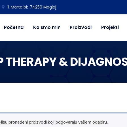
1. Marta bb 74250 Maglaj
Početna
Ko smo mi?
Proizvodi
Projekti
P THERAPY & DIJAGNO
Nisu pronađeni proizvodi koji odgovaraju vašem odabiru.