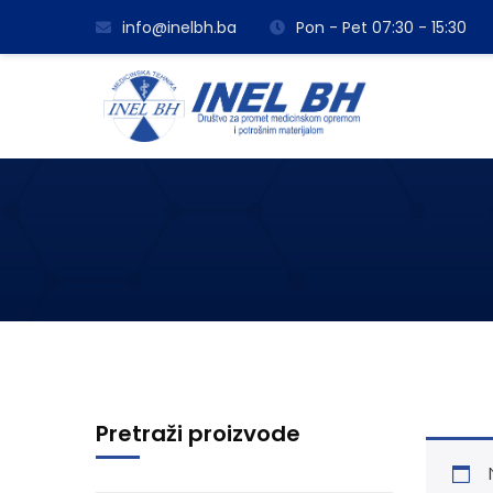
info@inelbh.ba
Pon - Pet 07:30 - 15:30
Pretraži proizvode