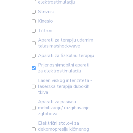
elektrostimulaciju
Steznici
Kinesio
Tritron
Aparati za terapiju udarnim
talasima/shockwave
Aparati za fizikalnu terapiju
Prijenosni/mobilni aparati
za elektrostimulaciju
Laseri viskog intenziteta -
laserska terapija dubokih
tkiva
Aparati za pasivnu
mobilizaciju/ razgibavanje
zglobova
Električni stolovi za
dekomopresiju kičmenog