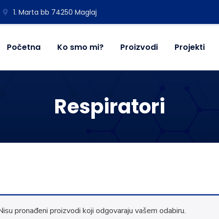
1. Marta bb 74250 Maglaj
Početna
Ko smo mi?
Proizvodi
Projekti
Respiratori
Nisu pronađeni proizvodi koji odgovaraju vašem odabiru.