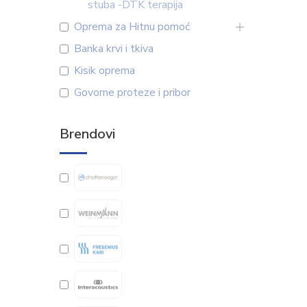
stuba -DTK terapija
Oprema za Hitnu pomoć
Banka krvi i tkiva
Kisik oprema
Govorne proteze i pribor
Brendovi