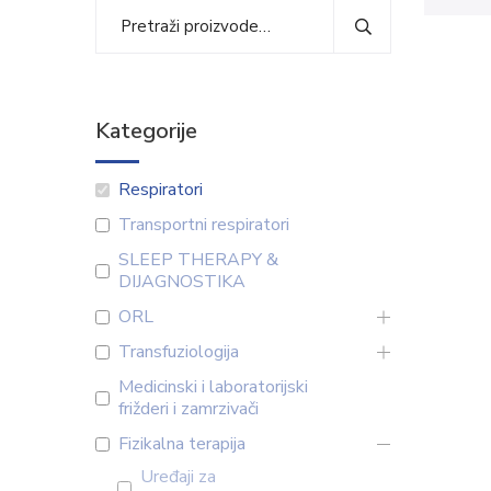
Kategorije
Respiratori
Transportni respiratori
SLEEP THERAPY &
DIJAGNOSTIKA
ORL
Transfuziologija
Medicinski i laboratorijski
frižderi i zamrzivači
Fizikalna terapija
Uređaji za