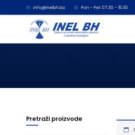
info@inelbh.ba
Pon - Pet 07:30 - 15:30
Pretraži proizvode