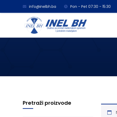
info@inelbh.ba
Pon - Pet 07:30 - 15:30
Pretraži proizvode