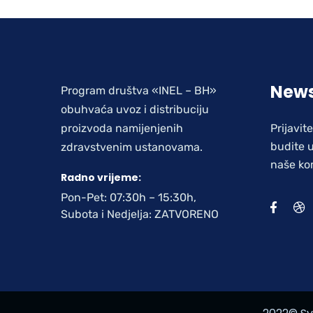
News
Program društva «INEL – BH»
obuhvaća uvoz i distribuciju
proizvoda namijenjenih
Prijavit
budite u
zdravstvenim ustanovama.
naše ko
Radno vrijeme:
Pon-Pet: 07:30h – 15:30h,
Subota i Nedjelja: ZATVORENO