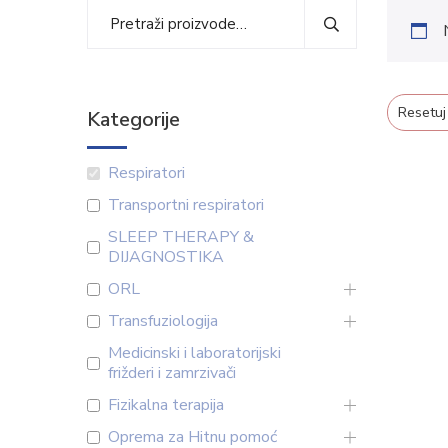
Resetuj
Kategorije
Respiratori
Transportni respiratori
SLEEP THERAPY &
DIJAGNOSTIKA
ORL
Transfuziologija
Medicinski i laboratorijski
frižderi i zamrzivači
Fizikalna terapija
Oprema za Hitnu pomoć