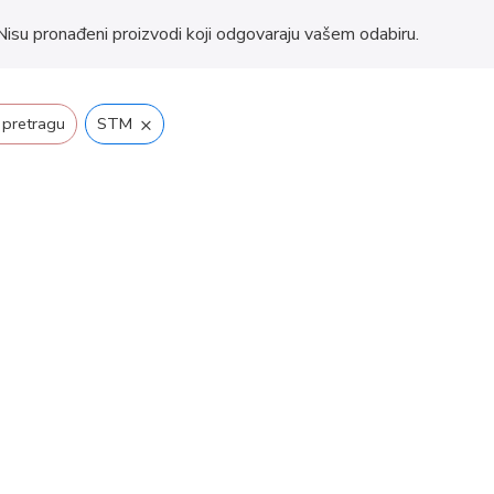
Nisu pronađeni proizvodi koji odgovaraju vašem odabiru.
×
 pretragu
STM