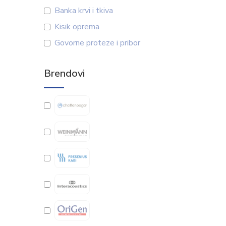
Banka krvi i tkiva
Kisik oprema
Govorne proteze i pribor
Brendovi