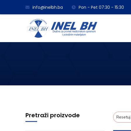
info@inelbh.ba
Pon - Pet 07:30 - 15:30
Pretraži proizvode
Resetuj