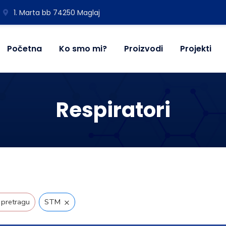
1. Marta bb 74250 Maglaj
Početna
Ko smo mi?
Proizvodi
Projekti
Respiratori
×
 pretragu
STM