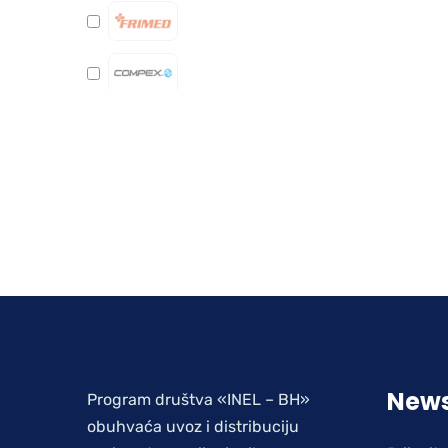
News
Program društva «INEL – BH»
obuhvaća uvoz i distribuciju