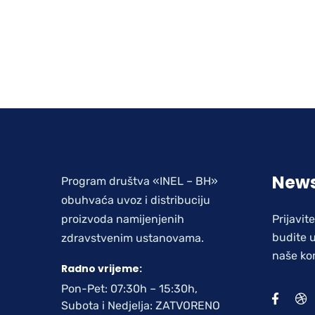
News
Program društva «INEL – BH»
obuhvaća uvoz i distribuciju
proizvoda namijenjenih
Prijavit
budite u
zdravstvenim ustanovama.
naše ko
Radno vrijeme:
Pon-Pet: 07:30h – 15:30h,
Subota i Nedjelja: ZATVORENO