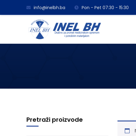
info@inelbh.ba
Pon - Pet 07:30 - 15:30
Pretraži proizvode