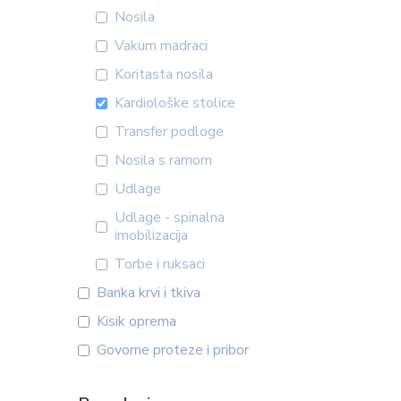
Nosila
Vakum madraci
Koritasta nosila
Kardiološke stolice
Transfer podloge
Nosila s ramom
Udlage
Udlage - spinalna
imobilizacija
Torbe i ruksaci
Banka krvi i tkiva
Kisik oprema
Govorne proteze i pribor