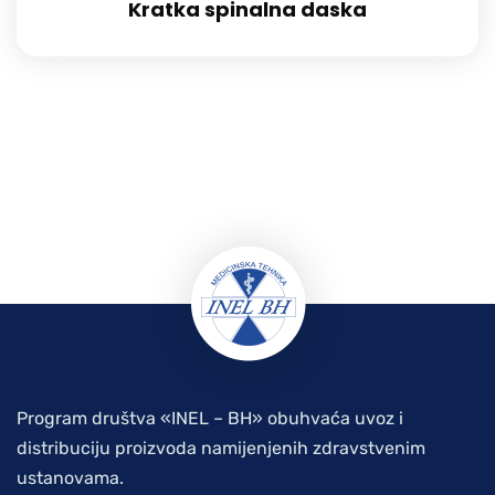
Kratka spinalna daska
Program društva «INEL – BH» obuhvaća uvoz i
distribuciju proizvoda namijenjenih zdravstvenim
ustanovama.