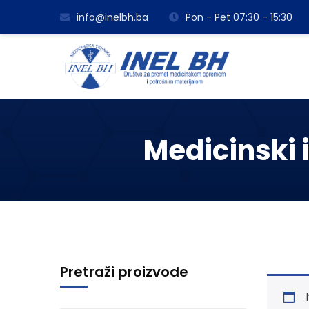
info@inelbh.ba
Pon - Pet 07:30 - 15:30
Medicinski i
Pretraži proizvode