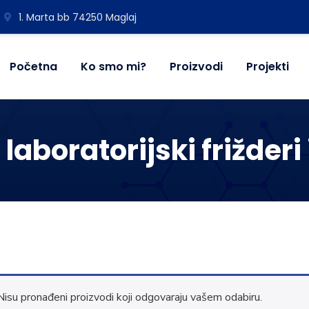
1. Marta bb 74250 Maglaj
Početna
Ko smo mi?
Proizvodi
Projekti
 laboratorijski frižderi
Nisu pronađeni proizvodi koji odgovaraju vašem odabiru.