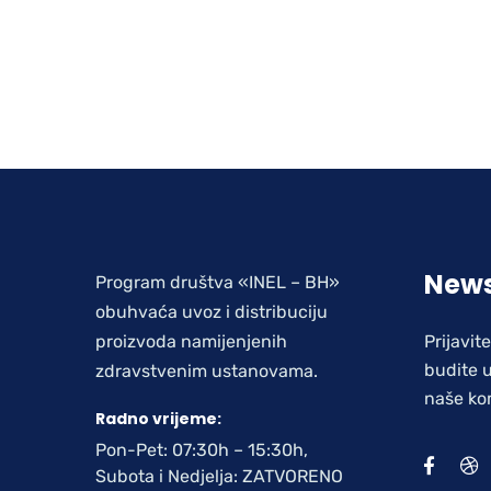
News
Program društva «INEL – BH»
obuhvaća uvoz i distribuciju
proizvoda namijenjenih
Prijavit
budite u
zdravstvenim ustanovama.
naše ko
Radno vrijeme:
Pon-Pet: 07:30h – 15:30h,
Subota i Nedjelja: ZATVORENO