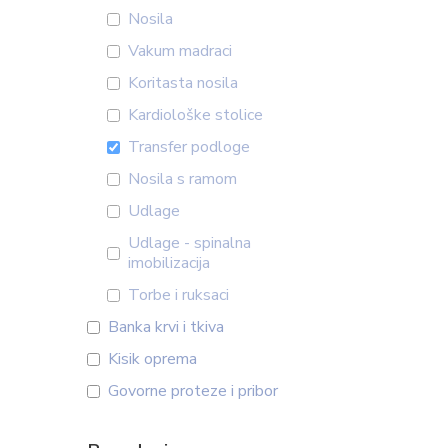
Nosila
Vakum madraci
Koritasta nosila
Kardiološke stolice
Transfer podloge
Nosila s ramom
Udlage
Udlage - spinalna
imobilizacija
Torbe i ruksaci
Banka krvi i tkiva
Kisik oprema
Govorne proteze i pribor