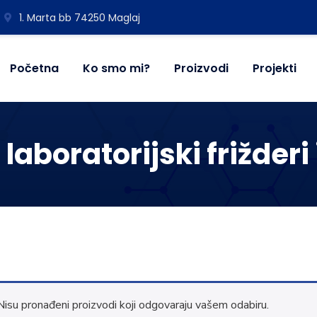
1. Marta bb 74250 Maglaj
Početna
Ko smo mi?
Proizvodi
Projekti
 laboratorijski frižderi
Nisu pronađeni proizvodi koji odgovaraju vašem odabiru.