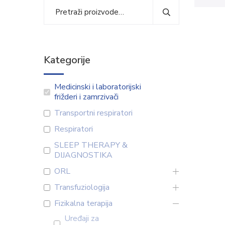
Kategorije
Medicinski i laboratorijski
frižderi i zamrzivači
Transportni respiratori
Respiratori
SLEEP THERAPY &
DIJAGNOSTIKA
ORL
Transfuziologija
Fizikalna terapija
Uređaji za