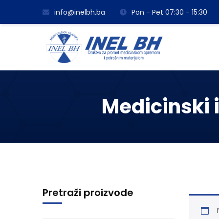
info@inelbh.ba
Pon - Pet 07:30 - 15:30
Medicinski i
Pretraži proizvode