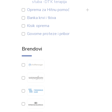
stuba -DTK terapija
Oprema za Hitnu pomoć
Banka krvi i tkiva
Kisik oprema
Govorne proteze i pribor
Brendovi