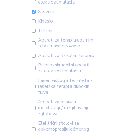
elektrostimulaciju
Steznici
Kinesio
Tritron
Aparati za terapiju udarnim
talasima/shockwave
Aparati za fizikalnu terapiju
Prijenosni/mobilni aparati
za elektrostimulaciju
Laseri viskog intenziteta -
laserska terapija dubokih
tkiva
Aparati za pasivnu
mobilizaciju/ razgibavanje
zglobova
Električni stolovi za
dekomopresiju kičmenog