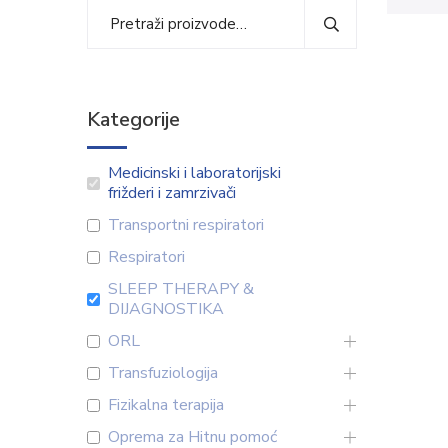
Kategorije
Medicinski i laboratorijski
frižderi i zamrzivači
Transportni respiratori
Respiratori
SLEEP THERAPY &
DIJAGNOSTIKA
ORL
Transfuziologija
Fizikalna terapija
Oprema za Hitnu pomoć