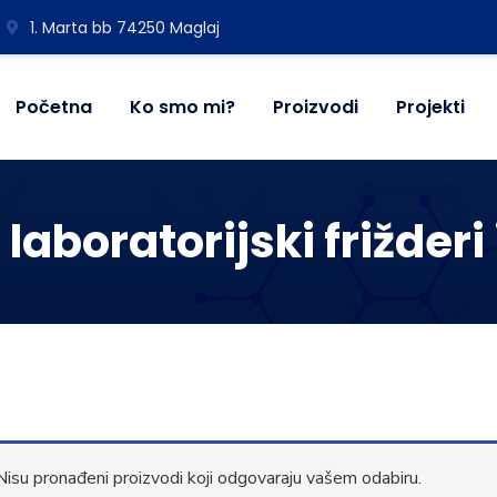
1. Marta bb 74250 Maglaj
Početna
Ko smo mi?
Proizvodi
Projekti
 laboratorijski frižderi
Nisu pronađeni proizvodi koji odgovaraju vašem odabiru.