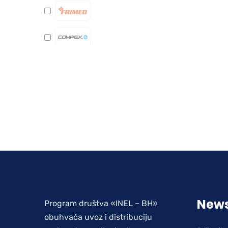
News
Program društva «INEL – BH»
obuhvaća uvoz i distribuciju