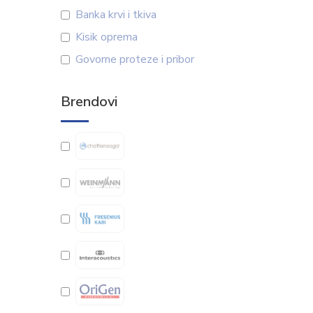
Banka krvi i tkiva
Kisik oprema
Govorne proteze i pribor
Brendovi