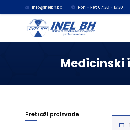
info@inelbh.ba
Pon - Pet 07:30 - 15:30
Medicinski i
Pretraži proizvode