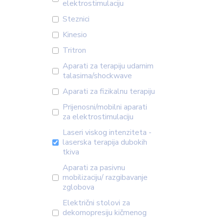
elektrostimulaciju
Steznici
Kinesio
Tritron
Aparati za terapiju udarnim
talasima/shockwave
Aparati za fizikalnu terapiju
Prijenosni/mobilni aparati
za elektrostimulaciju
Laseri viskog intenziteta -
laserska terapija dubokih
tkiva
Aparati za pasivnu
mobilizaciju/ razgibavanje
zglobova
Električni stolovi za
dekomopresiju kičmenog