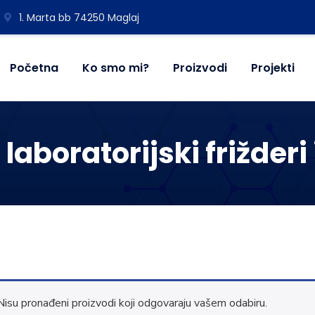
1. Marta bb 74250 Maglaj
Početna
Ko smo mi?
Proizvodi
Projekti
 laboratorijski frižderi
Nisu pronađeni proizvodi koji odgovaraju vašem odabiru.