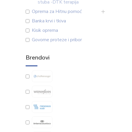
stuba -DTK terapija
Oprema za Hitnu pomoć
Banka krvi i tkiva
Kisik oprema
Govorne proteze i pribor
Brendovi