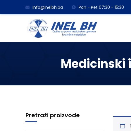
info@inelbh.ba
Pon - Pet 07:30 - 15:30
Medicinski i
Pretraži proizvode