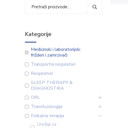
Kategorije
Medicinski i laboratorijski
frižderi i zamrzivači
Transportni respiratori
Respiratori
SLEEP THERAPY &
DIJAGNOSTIKA
ORL
Transfuziologija
Fizikalna terapija
Uređaji za