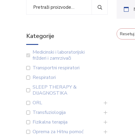
Resetuj
Kategorije
Medicinski i laboratorijski
frižderi i zamrzivači
Transportni respiratori
Respiratori
SLEEP THERAPY &
DIJAGNOSTIKA
ORL
Transfuziologija
Fizikalna terapija
Oprema za Hitnu pomoć