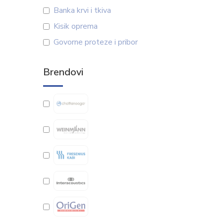
Banka krvi i tkiva
Kisik oprema
Govorne proteze i pribor
Brendovi