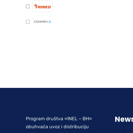
News
Program društva «INEL – BH»
obuhvaća uvoz i distribuciju