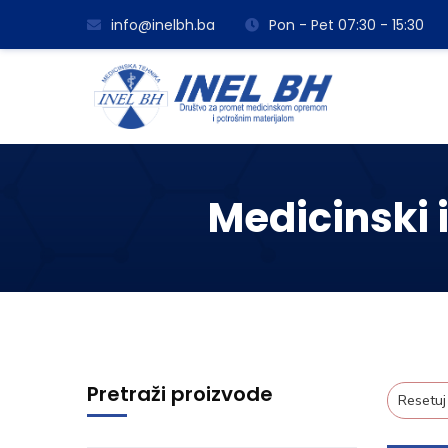
info@inelbh.ba
Pon - Pet 07:30 - 15:30
Medicinski i
Pretraži proizvode
Resetuj