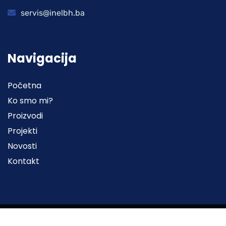
servis@inelbh.ba
Navigacija
Početna
Ko smo mi?
Proizvodi
Projekti
Novosti
Kontakt
2022© Sva prava zadržana | Web stranicu izradila