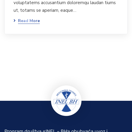
voluptatems accusantium doloremqu laudan tiums
ut, totams se aperiam, eaque…
Read More
Program društva «INEL – BH» obuhvaća uvoz i