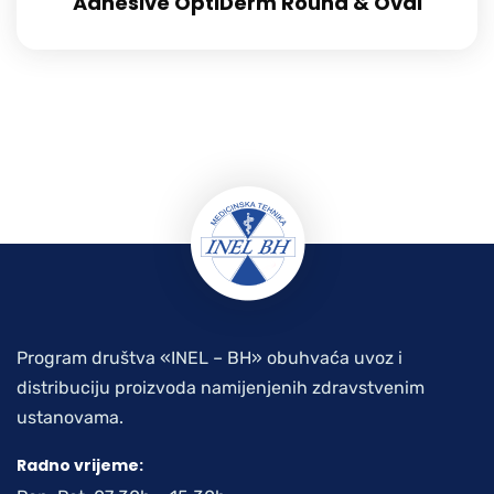
Adhesive OptiDerm Round & Oval
Program društva «INEL – BH» obuhvaća uvoz i
distribuciju proizvoda namijenjenih zdravstvenim
ustanovama.
Radno vrijeme: