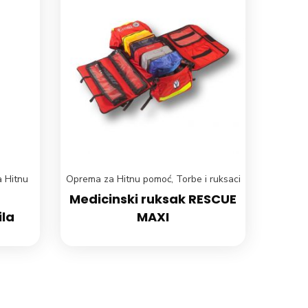
 Hitnu
Oprema za Hitnu pomoć
,
Torbe i ruksaci
Medicinski ruksak RESCUE
la
MAXI