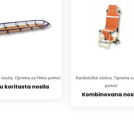
 nosila
,
Oprema za Hitnu pomoć
Kardiološke stolice
,
Oprema za
u koritasta nosila
pomoć
Kombinovana nosi