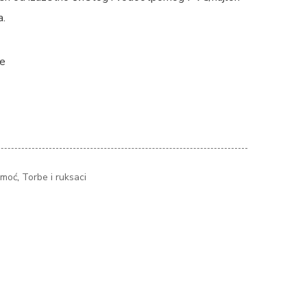
a.
de
omoć
,
Torbe i ruksaci