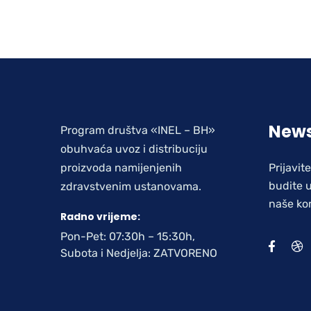
News
Program društva «INEL – BH»
obuhvaća uvoz i distribuciju
proizvoda namijenjenih
Prijavit
budite u
zdravstvenim ustanovama.
naše ko
Radno vrijeme:
Pon-Pet: 07:30h – 15:30h,
Subota i Nedjelja: ZATVORENO