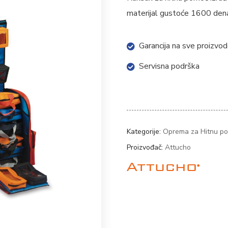
materijal gustoće 1600 den
Garancija na sve proizvo
Servisna podrška
Kategorije:
Oprema za Hitnu p
Proizvođač:
Attucho