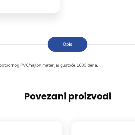
Opis
dootpornog PVC/najlon materijal gustoće 1600 dena.
Povezani proizvodi