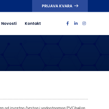
PRIJAVA KVARA
Novosti
Kontakt
en od izuzetno čvrstog i vodootpornog PVC/najlon