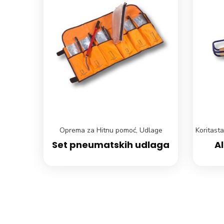
Oprema za Hitnu pomoć
,
Udlage
Koritasta
Set pneumatskih udlaga
Al