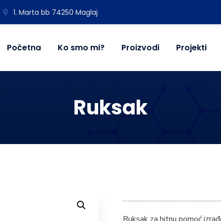
1. Marta bb 74250 Maglaj
Početna
Ko smo mi?
Proizvodi
Projekti
Ruksak
Ruksak za hitnu pomoć izrađ