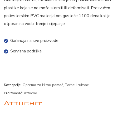
Unutrašnji omotač ruksaka izliven je od polikarbonatne ABS
plastike koja se ne može slomiti ili deformisati. Presvučen
poliesterskim PVC materijalom gustoće 1100 dena koji je
otporan na vodu, trenje i cijepanje.
Garancija na sve proizvode
Servisna podrška
Kategorije:
Oprema za Hitnu pomoć
,
Torbe i ruksaci
Proizvođač:
Attucho