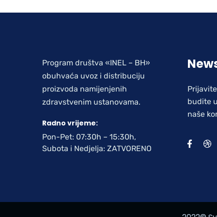
News
Program društva «INEL – BH»
obuhvaća uvoz i distribuciju
proizvoda namijenjenih
Prijavit
budite u
zdravstvenim ustanovama.
naše ko
Radno vrijeme:
Pon-Pet: 07:30h – 15:30h,
Subota i Nedjelja: ZATVORENO