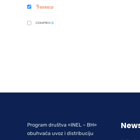
News
Program društva «INEL – BH»
obuhvaća uvoz i distribuciju