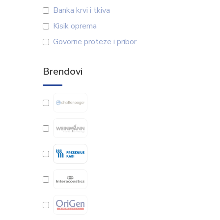
Banka krvi i tkiva
Kisik oprema
Govorne proteze i pribor
Brendovi