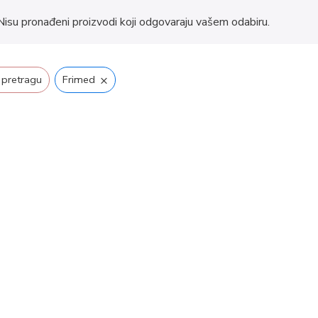
Nisu pronađeni proizvodi koji odgovaraju vašem odabiru.
×
 pretragu
Frimed