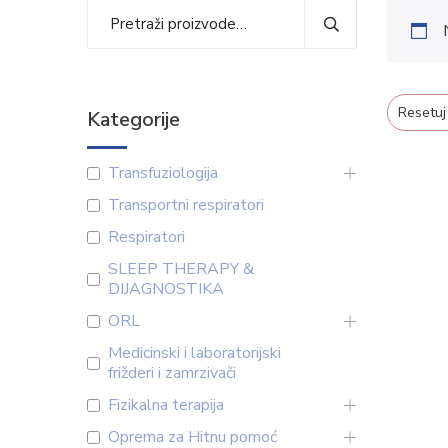
Resetuj
Kategorije
Transfuziologija
Transportni respiratori
Respiratori
SLEEP THERAPY &
DIJAGNOSTIKA
ORL
Medicinski i laboratorijski
frižderi i zamrzivači
Fizikalna terapija
Oprema za Hitnu pomoć