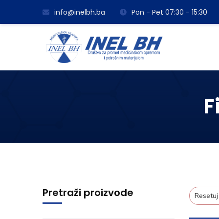
info@inelbh.ba
Pon - Pet 07:30 - 15:30
F
Pretraži proizvode
Resetuj