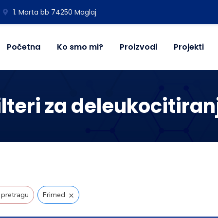
1. Marta bb 74250 Maglaj
Početna
Ko smo mi?
Proizvodi
Projekti
ilteri za deleukocitiran
×
 pretragu
Frimed