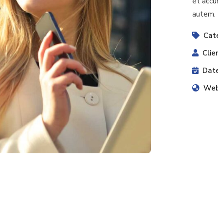
et accu
autem.
Cat
Clie
Date
Web