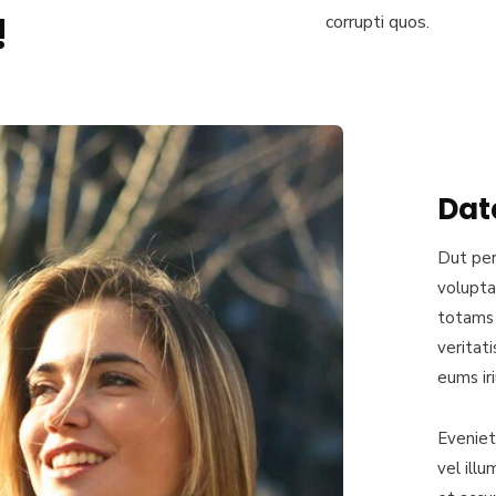
!
corrupti quos.
Dat
Dut per
volupta
totams 
veritat
eums iri
Eveniet
vel illu