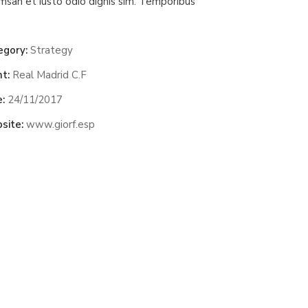
msan et iusto odio dignis sim. Temporibus
egory:
Strategy
nt:
Real Madrid C.F
:
24/11/2017
site:
www.giorf.esp