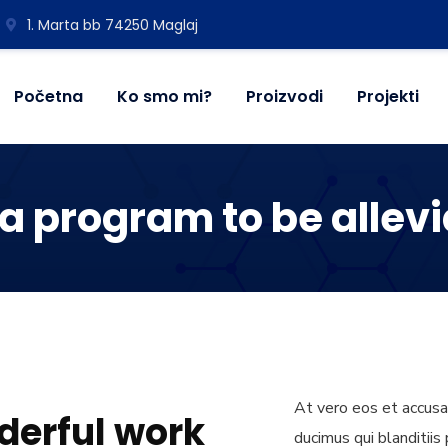
1. Marta bb 74250 Maglaj
Početna
Ko smo mi?
Proizvodi
Projekti
a program to be allevi
At vero eos et accusa
derful work
ducimus qui blanditiis