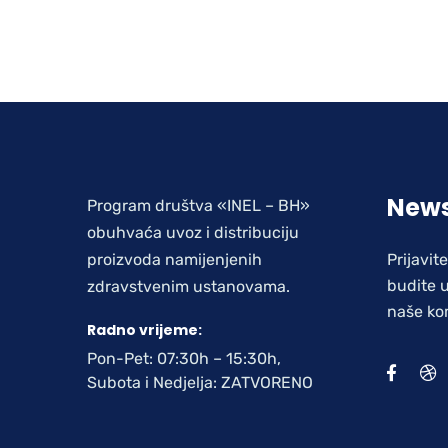
News
Program društva «INEL – BH»
obuhvaća uvoz i distribuciju
proizvoda namijenjenih
Prijavit
budite u
zdravstvenim ustanovama.
naše ko
Radno vrijeme:
Pon-Pet: 07:30h – 15:30h,
Subota i Nedjelja: ZATVORENO