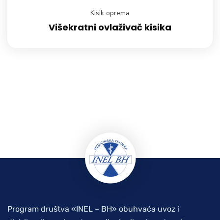
Kisik oprema
Višekratni ovlaživač kisika
Program društva «INEL – BH» obuhvaća uvoz i