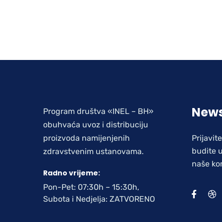
News
Program društva «INEL – BH»
obuhvaća uvoz i distribuciju
proizvoda namijenjenih
Prijavit
budite u
zdravstvenim ustanovama.
naše ko
Radno vrijeme:
Pon-Pet: 07:30h – 15:30h,
Subota i Nedjelja: ZATVORENO