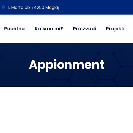
1. Marta bb 74250 Maglaj
Početna
Ko smo mi?
Proizvodi
Projekti
Appionment